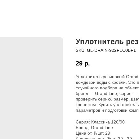
Уплотнитель рез
SKU:
GL-DRAIN-922FEC0BF1
29
р.
Уплотнитель резиновый Grand 
дождевой воды с кровли. Это 
случайного подбора на объект
бренд — Grand Line; серия — 
проверить серию, размер, цве
крепежом. Купить уплотнитель
параметров и подготовки комп
Серия: Классика 120/90
Бренд: Grand Line
Цена от, ₽/шт: 29
Диапазон цен, ₽/шт: 29 - 29