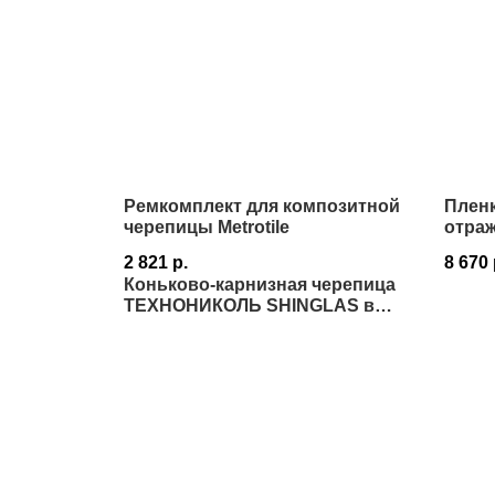
Ремкомплект для композитной
Плен
черепицы Metrotile
отраж
75 м²
2 821
р.
8 670
Коньково-карнизная черепица
ТЕХНОНИКОЛЬ SHINGLAS в
Истре