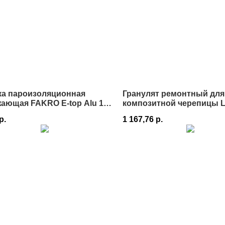
ка пароизоляционная
Гранулят ремонтный для
ающая FAKRO E-top Alu 110
композитной черепицы L
 в Истре
р.
1 167,76
р.