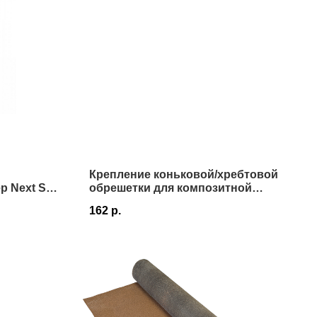
Крепление коньковой/хребтовой
 Next Self
обрешетки для композитной
черепицы Luxard
162
р.