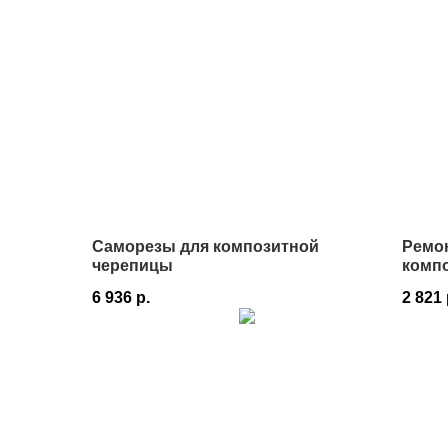
Саморезы для композитной
Ремо
черепицы
компо
6 936
р.
2 821