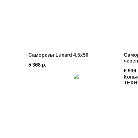
Саморезы Luxard 4,5х50
Само
чере
5 368
р.
6 936
Коньк
ТЕХН
Истр