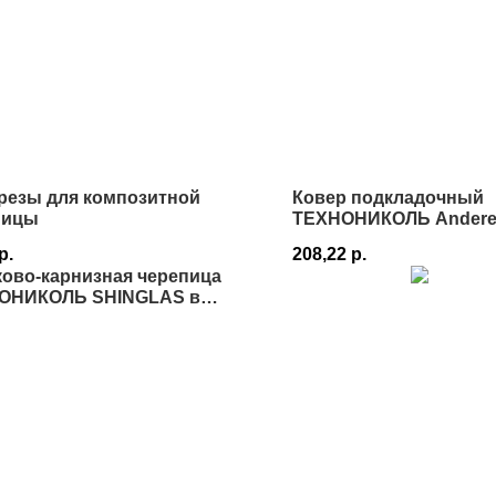
резы для композитной
Ковер подкладочный
пицы
ТЕХНОНИКОЛЬ Anderep
Истре
р.
208,22
р.
ово-карнизная черепица
ОНИКОЛЬ SHINGLAS в
е