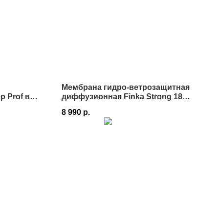
Мембрана гидро-ветрозащитная
 Prof в
диффузионная Finka Strong 180
1,5х50 м 75 м² в Истре
8 990
р.