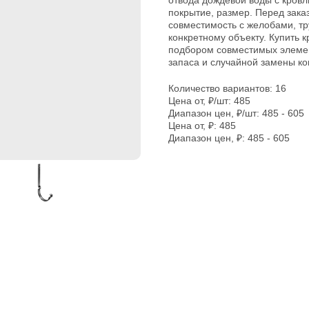
отвода дождевой воды с кровли
покрытие, размер. Перед заказ
совместимость с желобами, т
конкретному объекту. Купить 
подбором совместимых элемен
запаса и случайной замены к
Количество вариантов: 16
Цена от, ₽/шт: 485
Диапазон цен, ₽/шт: 485 - 605
Цена от, ₽: 485
Диапазон цен, ₽: 485 - 605