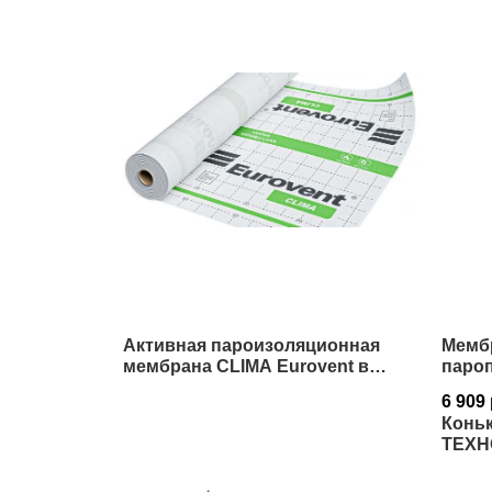
Активная пароизоляционная
Мемб
мембрана CLIMA Eurovent в
паро
Истре
130 1
6 909
Коньк
ТЕХН
Истр