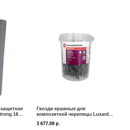
озащитная
Гвозди ершеные для
trong 180
композитной черепицы Luxard
2,8х50мм
3 677,08
р.