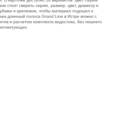
. В карточке доступно 16 вариантов: цвет, серия/
ом стоит сверить серию, размер, цвет, диаметр и
рубами и крепежом, чтобы материал подошел к
крюк длинный полоса Grand Line в Истре можно с
тов и расчетом комплекта водостока, без лишнего
омплектующих.