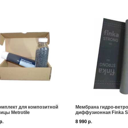
омплект для композитной
Мембрана гидро-ветр
ицы Metrotile
диффузионная Finka S
1,5х50 м 75 м² в Истре
р.
8 990
р.