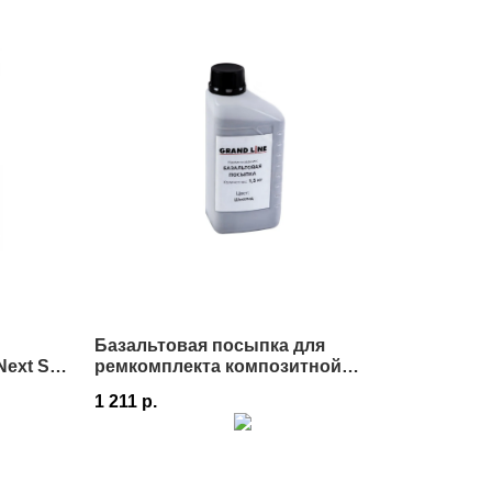
Базальтовая посыпка для
xt Self
ремкомплекта композитной
черепицы Grand Line
1 211
р.