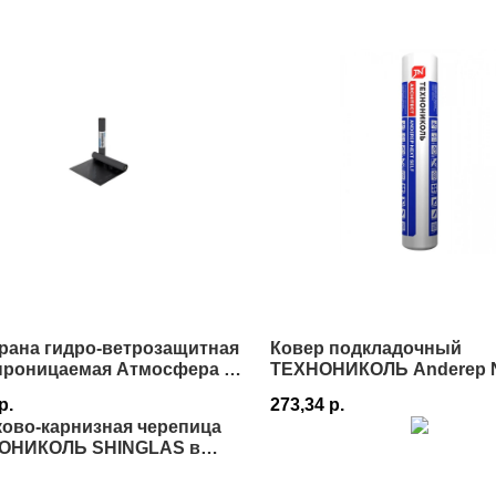
рана гидро-ветрозащитная
Ковер подкладочный
проницаемая Атмосфера M
ТЕХНОНИКОЛЬ Anderep Ne
,5х46,66 м в Истре
1х25 в Истре
р.
273,34
р.
ово-карнизная черепица
ОНИКОЛЬ SHINGLAS в
е