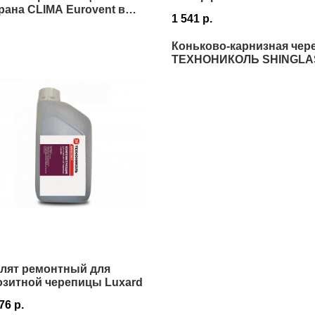
ана CLIMA Eurovent в
1 541
р.
е
Коньково-карнизная чер
ТЕХНОНИКОЛЬ SHINGLA
Истре
улят ремонтный для
озитной черепицы Luxard
,76
р.