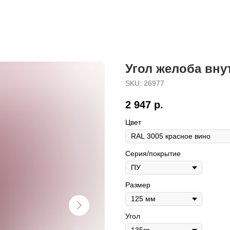
Угол желоба вну
SKU:
26977
2 947
р.
Цвет
Серия/покрытие
Размер
Угол