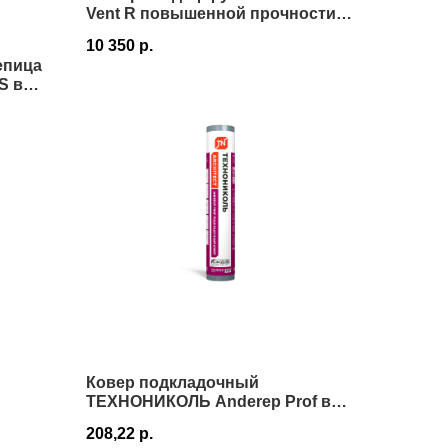
Vent R повышенной прочности
75 м² в Истре
10 350
р.
епица
S в
Ковер подкладочный
ТЕХНОНИКОЛЬ Anderep Prof в
Истре
208,22
р.