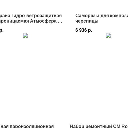
рана гидро-ветрозащитная
Саморезы для композ
проницаемая Атмосфера M
черепицы
,5х46,66 м в Истре
р.
6 936
р.
вная пароизоляционная
Набор ремонтный CM Ro