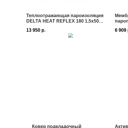
Теплоотражающая пароизоляция
Мемб
DELTA HEAT REFLEX 180 1,5х50 м
паро
75 м² в Истре
130 1
13 950
р.
6 909
Ковер подкладочный
Акти