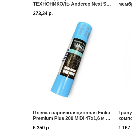
ТЕХНОНИКОЛЬ Anderep Next Self
мембр
1х25 в Истре
Истр
273,34
р.
Пленка пароизоляционная Finka
Гран
Premium Plus 200 MIDI 47х1,6 м 75
комп
м² в Истре
6 350
р.
1 167