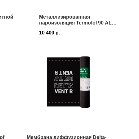
итной
Металлизированная
пароизоляция Termofol 90 AL
FAKRO в Истре
10 400
р.
of
Мембрана диффузионная Delta-