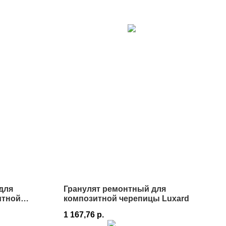
для
Гранулят ремонтный для
итной
композитной черепицы Luxard
1 167,76
р.