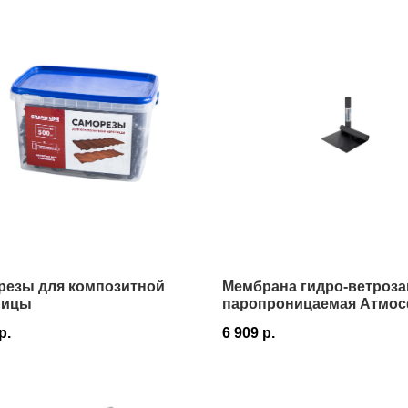
резы для композитной
Мембрана гидро-ветроз
пицы
паропроницаемая Атмос
130 1,5х46,66 м в Истре
р.
6 909
р.