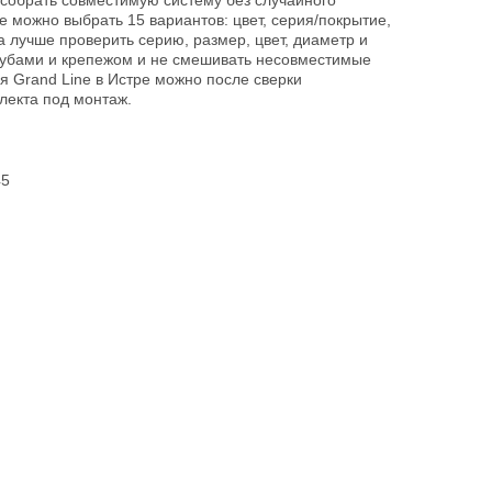
 собрать совместимую систему без случайного
е можно выбрать 15 вариантов: цвет, серия/покрытие,
 лучше проверить серию, размер, цвет, диаметр и
рубами и крепежом и не смешивать несовместимые
ая Grand Line в Истре можно после сверки
лекта под монтаж.
45