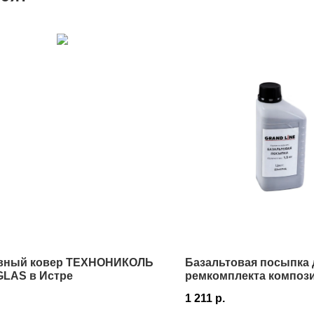
вный ковер ТЕХНОНИКОЛЬ
Базальтовая посыпка 
GLAS в Истре
ремкомплекта композ
черепицы Grand Line
1 211
р.