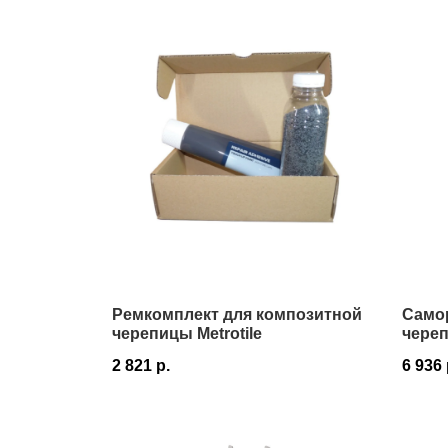
Ремкомплект для композитной
Само
черепицы Metrotile
чере
2 821
р.
6 936