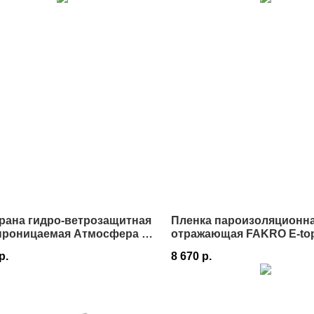
рана гидро-ветрозащитная
Пленка пароизоляционн
проницаемая Атмосфера M
отражающая FAKRO E-top
,5х46,66 м в Истре
75 м² в Истре
р.
8 670
р.