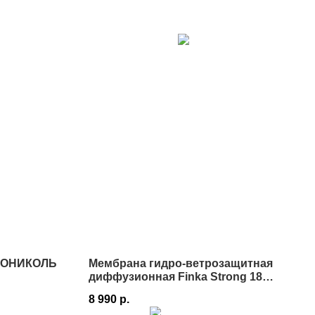
НОНИКОЛЬ
Мембрана гидро-ветрозащитная
диффузионная Finka Strong 180
1,5х50 м 75 м² в Истре
8 990
р.