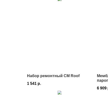
Набор ремонтный CM Roof
Мемб
паро
1 541
р.
130 1
6 909