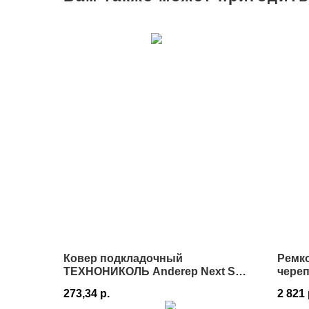
Ковер подкладочный
Ремк
ТЕХНОНИКОЛЬ Anderep Next Self
череп
1х25 в Истре
273,34
р.
2 821