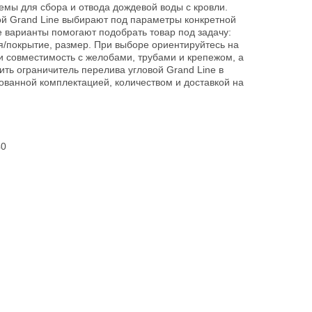
емы для сбора и отвода дождевой воды с кровли.
ой Grand Line выбирают под параметры конкретной
 варианты помогают подобрать товар под задачу:
ия/покрытие, размер. При выборе ориентируйтесь на
 и совместимость с желобами, трубами и крепежом, а
ить ограничитель перелива угловой Grand Line в
ованной комплектацией, количеством и доставкой на
40