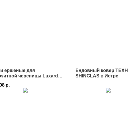
ди ершеные для
Ендовный ковер ТЕХ
озитной черепицы Luxard
SHINGLAS в Истре
0мм
,08
р.