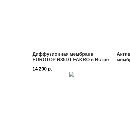
Диффузионная мембрана
Акти
EUROTOP N35DT FAKRO в Истре
мембр
Истр
14 200
р.