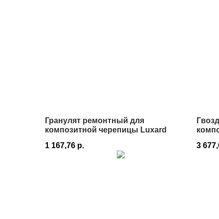
Гранулят ремонтный для
Гвоз
композитной черепицы Luxard
комп
2,8х5
1 167,76
р.
3 677