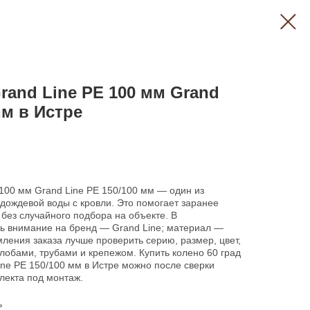
rand Line PE 100 мм Grand
мм в Истре
 100 мм Grand Line PE 150/100 мм — один из
 дождевой воды с кровли. Это помогает заранее
без случайного подбора на объекте. В
ть внимание на бренд — Grand Line; материал —
ления заказа лучше проверить серию, размер, цвет,
лобами, трубами и крепежом. Купить колено 60 град
ine PE 150/100 мм в Истре можно после сверки
лекта под монтаж.
ь