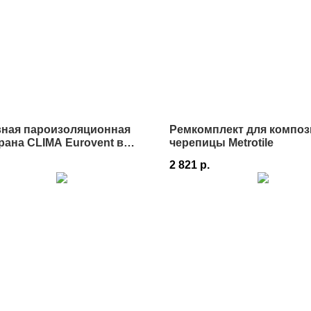
вная пароизоляционная
Ремкомплект для композ
ана CLIMA Eurovent в
черепицы Metrotile
е
2 821
р.