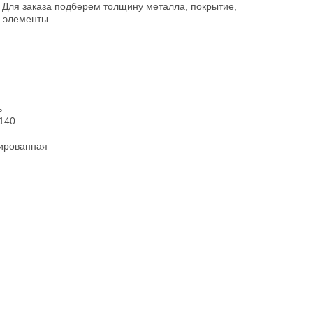
². Для заказа подберем толщину металла, покрытие,
е элементы.
ь
-140
рированная