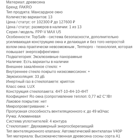
Материал: древесина
Бренд: FAKRO
Тип продукта: Мансардное окно
Количество вариантов: 13
Цена / статус: от 102300 ₽ до 127600 ₽
Цена / статус: размеров в наличии: 1 из 13
Серия / модель: FPP-V MAX U5
Особенности: TopSafe - система безопасности, дополнительно
усиливающая конструкцию окна и делающая и без того непростой
взлом окна практически невозможным , Termopro - технология, которая
повышает энергоэффективно
Подкатегория: Эксклюзивные панорамные
Наличие: Есть варианты в наличии
Внешнее закалённое стекло: +
Внутреннее стекло покрыто низкоэмиссионн: +
Звукоизоляция: 33 дБ
Инертный газ в стеклопакете: криптон
Класс окна: LUX
Конструкция стеклопакета: 4НТ-10-4Н-10-4НТ
Коофициент Ro окна (сопротивление теплоп: 0,77 м2 С°/Вт
Лаковое покрытие: нет
Микропроветривание: +
Пропускная способность вентиляционного к: до 49 м3/час
Ручка: Алюминевая
Система уплотнителей: 4 контура
Стеклопакет: Двухкамерный энергосберегающий
Тип вентеляционного клапана: Автоматический вентклапан V40P
Тип материала: Высококачественная древесина сосны сорта А1