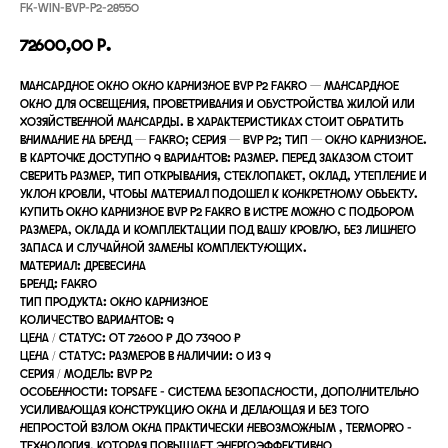
FK-WIN-BVP-P2-28550
72600,00
р.
Мансардное окно Окно карнизное BVP P2 FAKRO — мансардное
окно для освещения, проветривания и обустройства жилой или
хозяйственной мансарды. В характеристиках стоит обратить
внимание на бренд — FAKRO; серия — BVP P2; тип — Окно карнизное.
В карточке доступно 9 вариантов: размер. Перед заказом стоит
сверить размер, тип открывания, стеклопакет, оклад, утепление и
уклон кровли, чтобы материал подошел к конкретному объекту.
Купить окно карнизное BVP P2 FAKRO в Истре можно с подбором
размера, оклада и комплектации под вашу кровлю, без лишнего
запаса и случайной замены комплектующих.
Материал: древесина
Бренд: FAKRO
Тип продукта: Окно карнизное
Количество вариантов: 9
Цена / статус: от 72600 ₽ до 73900 ₽
Цена / статус: размеров в наличии: 0 из 9
Серия / модель: BVP P2
Особенности: TopSafe - система безопасности, дополнительно
усиливающая конструкцию окна и делающая и без того
непростой взлом окна практически невозможным , Termopro -
технология, которая повышает энергоэффективно