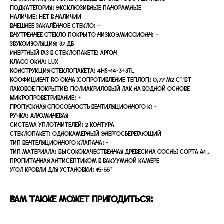
Подкатегория: Эксклюзивные панорамные
Наличие: Нет в наличии
Внешнее закалённое стекло: +
Внутреннее стекло покрыто низкоэмиссионн: +
Звукоизоляция: 37 дБ
Инертный газ в стеклопакете: аргон
Класс окна: LUX
Конструкция стеклопакета: 4HS-14-3+3TL
Коофициент Ro окна (сопротивление теплоп: 0,77 м2 С°/Вт
Лаковое покрытие: Полиакриловый лак на водной основе
Микропроветривание: +
Пропускная способность вентиляционного к: -
Ручка: Алюминевая
Система уплотнителей: 2 контура
Стеклопакет: Однокамерный энергосберегающий
Тип вентеляционного клапана: -
Тип материала: Высококачественная древесина сосны сорта A1 ,
пропитанная антисептиком в вакуумной камере
Угол кровли для установки: 15-55°
Вам также может пригодиться: