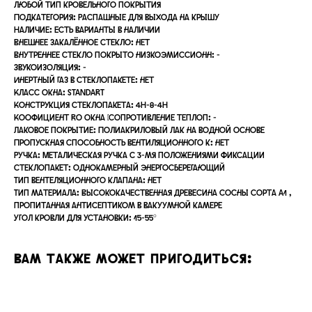
любой тип кровельного покрытия
Подкатегория: Распашные для выхода на крышу
Наличие: Есть варианты в наличии
Внешнее закалённое стекло: нет
Внутреннее стекло покрыто низкоэмиссионн: -
Звукоизоляция: -
Инертный газ в стеклопакете: нет
Класс окна: STANDART
Конструкция стеклопакета: 4Н-8-4Н
Коофициент Ro окна (сопротивление теплоп: -
Лаковое покрытие: Полиакриловый лак на водной основе
Пропускная способность вентиляционного к: нет
Ручка: Металическая ручка с 3-мя положениями фиксации
Стеклопакет: Однокамерный энергосберегающий
Тип вентеляционного клапана: нет
Тип материала: Высококачественная древесина сосны сорта A1 ,
пропитанная антисептиком в вакуумной камере
Угол кровли для установки: 15-55°
Вам также может пригодиться: