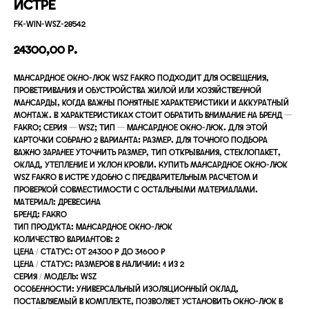
Истре
FK-WIN-WSZ-28542
24300,00
р.
Мансардное окно-люк WSZ FAKRO подходит для освещения,
проветривания и обустройства жилой или хозяйственной
мансарды, когда важны понятные характеристики и аккуратный
монтаж. В характеристиках стоит обратить внимание на бренд —
FAKRO; серия — WSZ; тип — Мансардное окно-люк. Для этой
карточки собрано 2 варианта: размер. Для точного подбора
важно заранее уточнить размер, тип открывания, стеклопакет,
оклад, утепление и уклон кровли. Купить мансардное окно-люк
WSZ FAKRO в Истре удобно с предварительным расчетом и
проверкой совместимости с остальными материалами.
Материал: древесина
Бренд: FAKRO
Тип продукта: Мансардное окно-люк
Количество вариантов: 2
Цена / статус: от 24300 ₽ до 31600 ₽
Цена / статус: размеров в наличии: 1 из 2
Серия / модель: WSZ
Особенности: Универсальный изоляционный оклад,
поставляемый в комплекте, позволяет установить окно-люк в