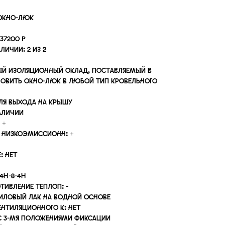
 окно-люк
 37200 ₽
личии: 2 из 2
ый изоляционный оклад, поставляемый в
новить окно-люк в любой тип кровельного
ля выхода на крышу
аличии
 +
о низкоэмиссионн: +
: нет
4Н-8-4Н
тивление теплоп: -
иловый лак на водной основе
нтиляционного к: нет
 с 3-мя положениями фиксации