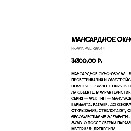
Мансардное окно
FK-WIN-WLI-28544
31300,00
р.
Мансардное окно-люк WLI F
проветривания и обустрой
помогает заранее собрать
на объекте. В характеристи
серия — WLI; тип — Мансар
варианта: размер. До оформ
открывания, стеклопакет, о
несовместимые элементы. К
можно после сверки парам
Материал: древесина