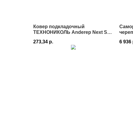
Ковер подкладочный
Само
ТЕХНОНИКОЛЬ Anderep Next Self
чере
1х25 в Истре
273,34
р.
6 936