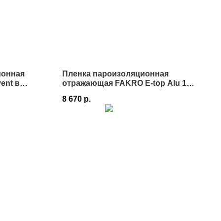
ионная
Пленка пароизоляционная
ent в
отражающая FAKRO E-top Alu 110
75 м² в Истре
8 670
р.