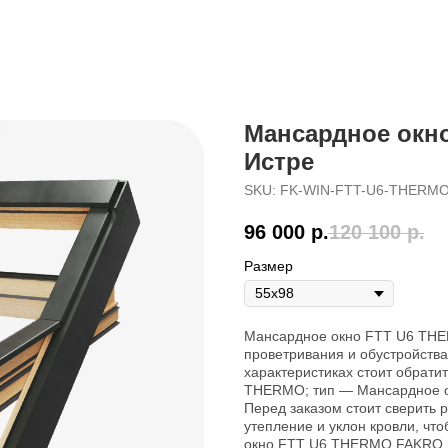
Мансардное окн
Истре
SKU:
FK-WIN-FTT-U6-THERMO
96 000
р.
120 100
р.
Размер
Мансардное окно FTT U6 THE
проветривания и обустройства
характеристиках стоит обрат
THERMO; тип — Мансардное окн
Перед заказом стоит сверить р
утепление и уклон кровли, чт
окно FTT U6 THERMO FAKRO в