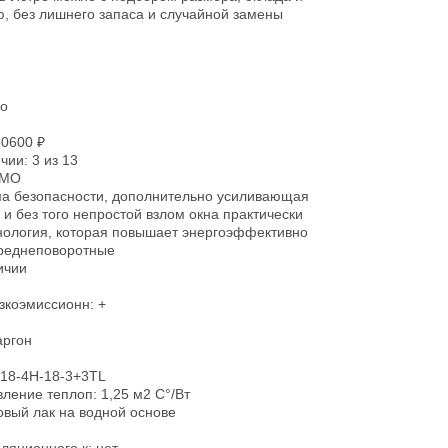
, без лишнего запаса и случайной замены
но
50600 ₽
чии: 3 из 13
RMO
ема безопасности, дополнительно усиливающая
и без того непростой взлом окна практически
хнология, которая повышает энергоэффективно
среднеповоротные
ичии
зкоэмиссионн: +
аргон
-18-4H-18-3+3TL
ление теплоп: 1,25 м2 С°/Вт
овый лак на водной основе