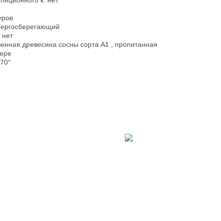
ляционного к: нет
уров
энергосберегающий
 нет
енная древесина сосны сорта A1 , пропитанная
мере
-70°