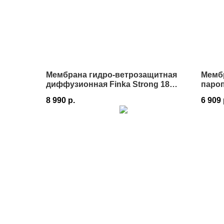
Мембрана гидро-ветрозащитная
Мемб
диффузионная Finka Strong 180
паро
1,5х50 м 75 м² в Истре
130 1
8 990
р.
6 909