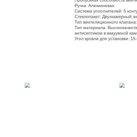
Пропускная способность венти
Ручка: Алюминевая
Система уплотнителей: 5 конт
Стеклопакет: Двухкамерный 
Тип вентеляционного клапана:
Тип материала: Высококачеств
антисептиком в вакуумной ка
Угол кровли для установки: 15