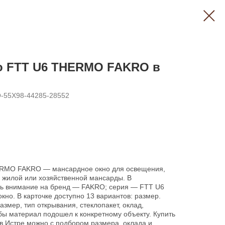
о FTT U6 THERMO FAKRO в
-55X98-44285-28552
RMO FAKRO — мансардное окно для освещения,
 жилой или хозяйственной мансарды. В
ить внимание на бренд — FAKRO; серия — FTT U6
о. В карточке доступно 13 вариантов: размер.
азмер, тип открывания, стеклопакет, оклад,
обы материал подошел к конкретному объекту. Купить
 Истре можно с подбором размера, оклада и