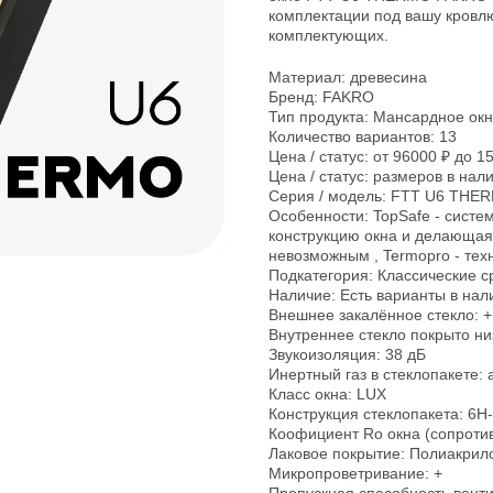
комплектации под вашу кровлю
комплектующих.
Материал: древесина
Бренд: FAKRO
Тип продукта: Мансардное ок
Количество вариантов: 13
Цена / статус: от 96000 ₽ до 1
Цена / статус: размеров в нали
Серия / модель: FTT U6 THE
Особенности: TopSafe - сист
конструкцию окна и делающая 
невозможным , Termopro - те
Подкатегория: Классические 
Наличие: Есть варианты в нал
Внешнее закалённое стекло: +
Внутреннее стекло покрыто ни
Звукоизоляция: 38 дБ
Инертный газ в стеклопакете: 
Класс окна: LUX
Конструкция стеклопакета: 6H
Коофициент Ro окна (сопротив
Лаковое покрытие: Полиакрил
Микропроветривание: +