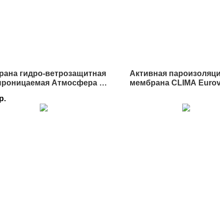
рана гидро-ветрозащитная
Активная пароизоляц
проницаемая Атмосфера M
мембрана CLIMA Eurov
,5х46,66 м в Истре
Истре
р.