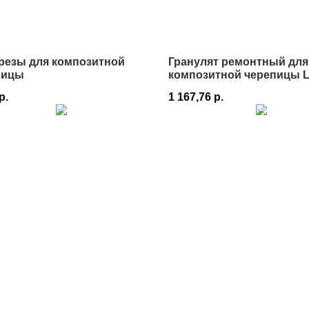
резы для композитной
Гранулят ремонтный для
пицы
композитной черепицы L
р.
1 167,76
р.