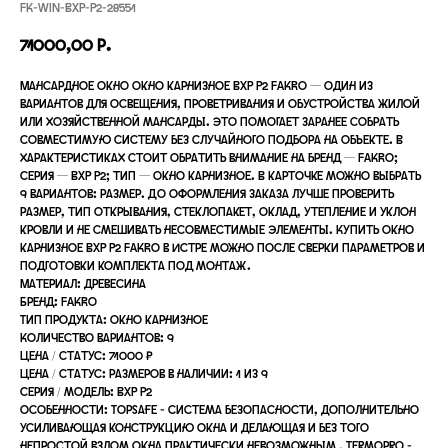
FK-WIN-BXP-P2-28551
71000,00
р.
Мансардное окно Окно карнизное BXP P2 FAKRO — один из
вариантов для освещения, проветривания и обустройства жилой
или хозяйственной мансарды. Это помогает заранее собрать
совместимую систему без случайного подбора на объекте. В
характеристиках стоит обратить внимание на бренд — FAKRO;
серия — BXP P2; тип — Окно карнизное. В карточке можно выбрать
9 вариантов: размер. До оформления заказа лучше проверить
размер, тип открывания, стеклопакет, оклад, утепление и уклон
кровли и не смешивать несовместимые элементы. Купить окно
карнизное BXP P2 FAKRO в Истре можно после сверки параметров и
подготовки комплекта под монтаж.
Материал: древесина
Бренд: FAKRO
Тип продукта: Окно карнизное
Количество вариантов: 9
Цена / статус: 71000 ₽
Цена / статус: размеров в наличии: 1 из 9
Серия / модель: BXP P2
Особенности: TopSafe - система безопасности, дополнительно
усиливающая конструкцию окна и делающая и без того
непростой взлом окна практически невозможным , Termopro -