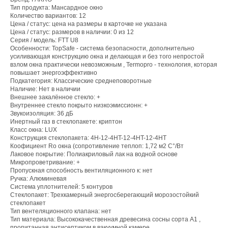
Тип продукта: Мансардное окно
Количество вариантов: 12
Цена / статус: цена на размеры в карточке не указана
Цена / статус: размеров в наличии: 0 из 12
Серия / модель: FTT U8
Особенности: TopSafe - система безопасности, дополнительно
усиливающая конструкцию окна и делающая и без того непростой
взлом окна практически невозможным , Termopro - технология, которая
повышает энергоэффективно
Подкатегория: Классические среднеповоротные
Наличие: Нет в наличии
Внешнее закалённое стекло: +
Внутреннее стекло покрыто низкоэмиссионн: +
Звукоизоляция: 36 дБ
Инертный газ в стеклопакете: криптон
Класс окна: LUX
Конструкция стеклопакета: 4H-12-4HT-12-4HT-12-4HT
Коофициент Ro окна (сопротивление теплоп: 1,72 м2 С°/Вт
Лаковое покрытие: Полиакриловый лак на водной основе
Микропроветривание: +
Пропускная способность вентиляционного к: нет
Ручка: Алюминевая
Система уплотнителей: 5 контуров
Стеклопакет: Трехкамерный энергосберегающий морозостойкий
стеклопакет
Тип вентеляционного клапана: нет
Тип материала: Высококачественная древесина сосны сорта A1 ,
пропитанная антисептиком в вакуумной камере