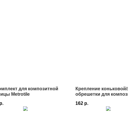
омплект для композитной
Крепление коньковой
ицы Metrotile
обрешетки для композ
черепицы Luxard
р.
162
р.