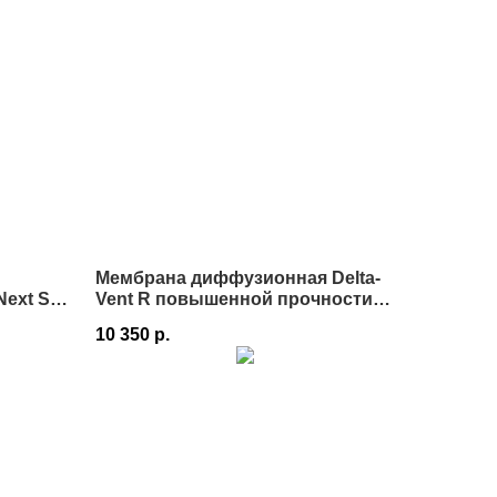
Мембрана диффузионная Delta-
xt Self
Vent R повышенной прочности
75 м² в Истре
10 350
р.