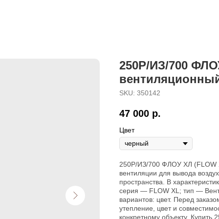
250P/ИЗ/700 ФЛО
вентиляционный
SKU:
350142
47 000
р.
Цвет
250P/ИЗ/700 ФЛОУ ХЛ (FLOW 
вентиляции для вывода возду
пространства. В характеристи
серия — FLOW XL; тип — Вент
вариантов: цвет. Перед заказо
утепление, цвет и совместимо
конкретному объекту. Купить