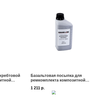
/хребтовой
Базальтовая посыпка для
итной
ремкомплекта композитной
черепицы Grand Line
1 211
р.