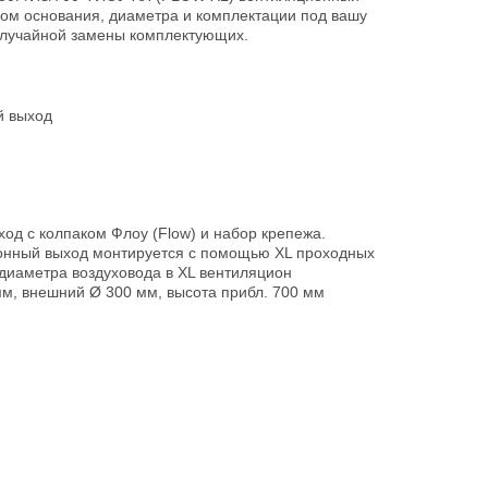
ром основания, диаметра и комплектации под вашу
 случайной замены комплектующих.
й выход
од с колпаком Флоу (Flow) и набор крепежа.
онный выход монтируется с помощью XL проходных
 диаметра воздуховода в XL вентиляцион
м, внешний Ø 300 мм, высота прибл. 700 мм