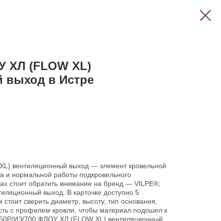
У ХЛ (FLOW XL)
 выход в Истре
XL) вентиляционный выход — элемент кровельной
ха и нормальной работы подкровельного
ках стоит обратить внимание на бренд — VILPE®;
иляционный выход. В карточке доступно 5
м стоит сверить диаметр, высоту, тип основания,
сть с профилем кровли, чтобы материал подошел к
 250P/ИЗ/700 ФЛОУ ХЛ (FLOW XL) вентиляционный