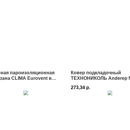
вная пароизоляционная
Ковер подкладочный
ана CLIMA Eurovent в
ТЕХНОНИКОЛЬ Anderep Ne
е
1х25 в Истре
273,34
р.