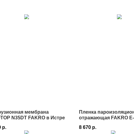
узионная мембрана
Пленка пароизоляцио
TOP N35DT FAKRO в Истре
отражающая FAKRO E-t
75 м² в Истре
0
р.
8 670
р.