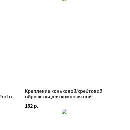
Крепление коньковой/хребтовой
rof в
обрешетки для композитной
черепицы Luxard
162
р.