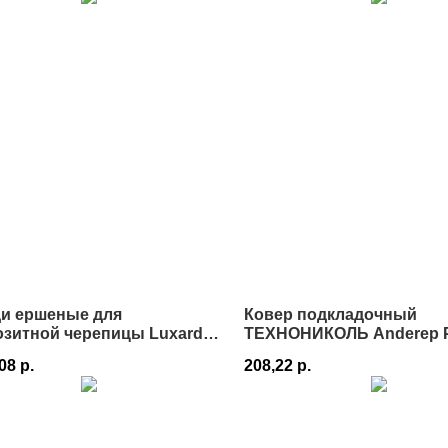
ди ершеные для
Ковер подкладочный
озитной черепицы Luxard
ТЕХНОНИКОЛЬ Anderep P
0мм
Истре
,08
р.
208,22
р.