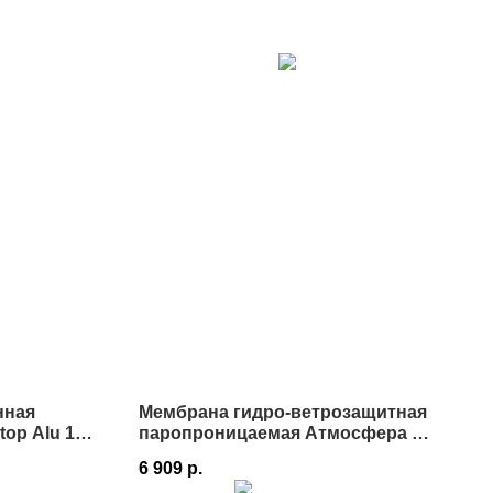
нная
Мембрана гидро-ветрозащитная
op Alu 110
паропроницаемая Атмосфера M
130 1,5х46,66 м в Истре
6 909
р.