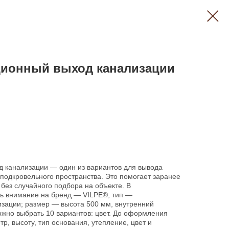
яционный выход канализации
д канализации — один из вариантов для вывода
подкровельного пространства. Это помогает заранее
без случайного подбора на объекте. В
ть внимание на бренд — VILPE®; тип —
зации; размер — высота 500 мм, внутренний
ожно выбрать 10 вариантов: цвет. До оформления
р, высоту, тип основания, утепление, цвет и