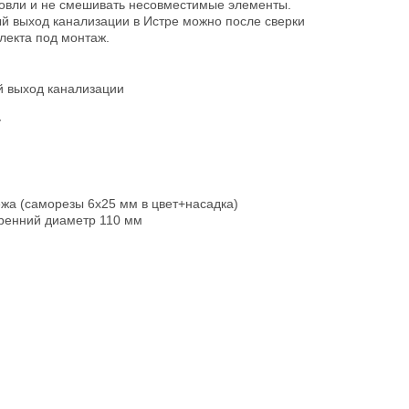
овли и не смешивать несовместимые элементы.
й выход канализации в Истре можно после сверки
лекта под монтаж.
й выход канализации
у
ежа (саморезы 6х25 мм в цвет+насадка)
тренний диаметр 110 мм