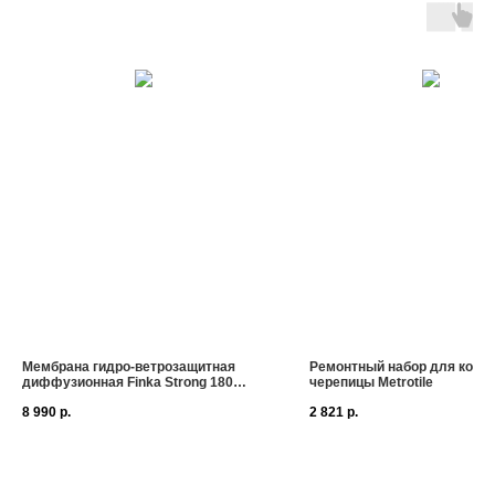
Мембрана гидро-ветрозащитная
Ремонтный набор для комп
диффузионная Finka Strong 180
черепицы Metrotile
1,5х50 м 75 м² в Истре
8 990
р.
2 821
р.