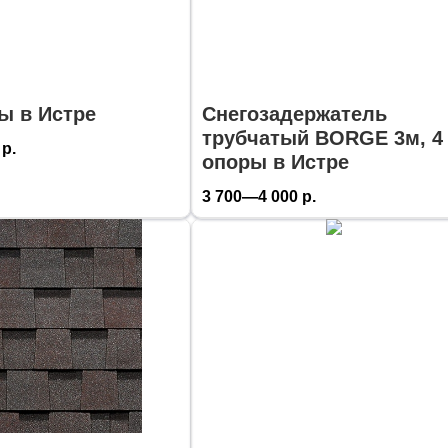
ы в Истре
Снегозадержатель
трубчатый BORGE 3м, 4
р.
опоры в Истре
3 700—4 000
р.