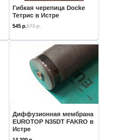
Гибкая черепица Docke
Тетрис в Истре
545
р.
573
р.
Диффузионная мембрана
EUROTOP N35DT FAKRO в
Истре
14 200
р.