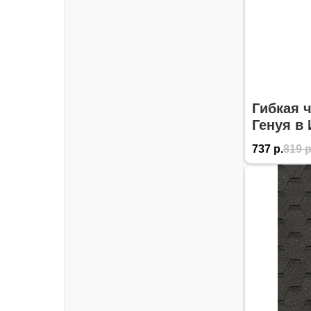
Гибкая 
Генуя в 
737
р.
819
р