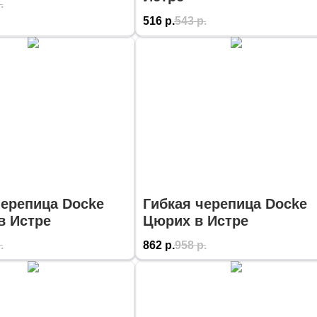
.
516
р.
543
р.
черепица Docke
Гибкая черепица Docke
в Истре
Цюрих в Истре
.
862
р.
958
р.