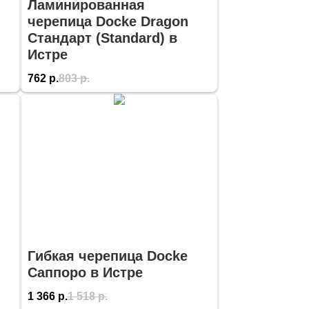
Ламинированная
черепица Docke Dragon
Стандарт (Standard) в
Истре
762
р.
803
р.
Гибкая черепица Docke
Саппоро в Истре
1 366
р.
1 518
р.