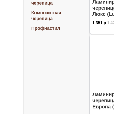
Ламинир
черепица
черепиц
Композитная
Люкс (Lu
черепица
1 351
р.
1 4
Профнастил
Ламинир
черепиц
Европа (