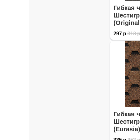
Гибкая 
Шестигр
(Origina
297
р.
313
р
Гибкая 
Шестигр
(Eurasia
335
р.
352
р