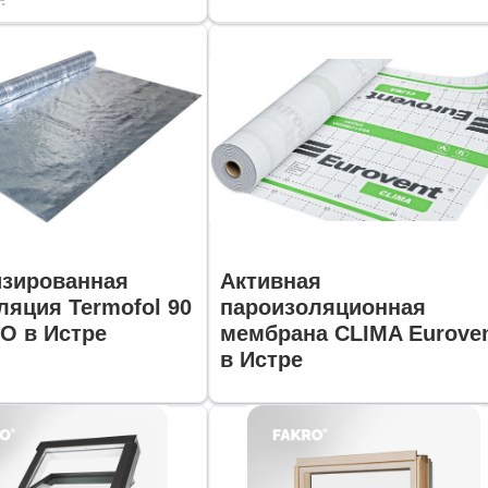
зированная
Активная
ляция Termofol 90
пароизоляционная
O в Истре
мембрана CLIMA Eurove
в Истре