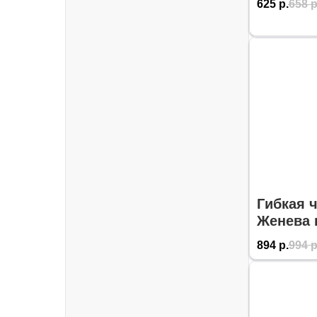
625
р.
658
р
Гибкая 
Женева 
894
р.
994
р