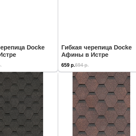
черепица Docke
Гибкая черепица Docke
Истре
Афины в Истре
.
659
р.
694
р.