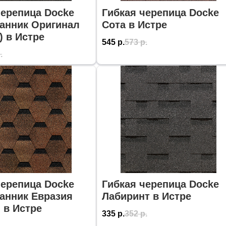
черепица Docke
Гибкая черепица Docke
анник Оригинал
Сота в Истре
l) в Истре
545
р.
573
р.
.
черепица Docke
Гибкая черепица Docke
анник Евразия
Лабиринт в Истре
) в Истре
335
р.
352
р.
.