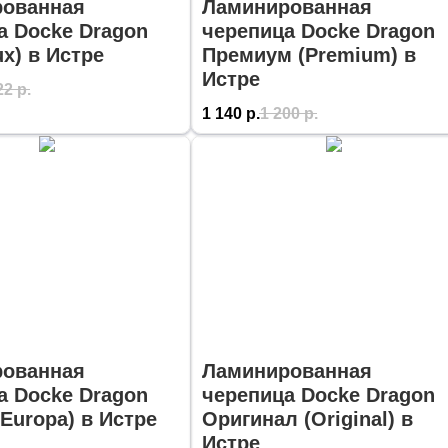
ованная
Ламинированная
а Docke Dragon
черепица Docke Dragon
x) в Истре
Премиум (Premium) в
Истре
22
р.
1 140
р.
1 200
р.
ованная
Ламинированная
а Docke Dragon
черепица Docke Dragon
Europa) в Истре
Оригинал (Original) в
Истре