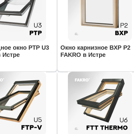
ное окно PTP U3
Окно карнизное BXP P2
 Истре
FAKRO в Истре