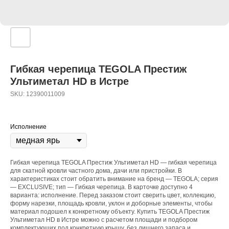
Гибкая черепица TEGOLA Престиж
Ультиметал HD в Истре
SKU:
12390011009
Исполнение
Гибкая черепица TEGOLA Престиж Ультиметал HD — гибкая черепица
для скатной кровли частного дома, дачи или пристройки. В
характеристиках стоит обратить внимание на бренд — TEGOLA; серия
— EXCLUSIVE; тип — Гибкая черепица. В карточке доступно 4
варианта: исполнение. Перед заказом стоит сверить цвет, коллекцию,
форму нарезки, площадь кровли, уклон и доборные элементы, чтобы
материал подошел к конкретному объекту. Купить TEGOLA Престиж
Ультиметал HD в Истре можно с расчетом площади и подбором
комплектующих под конкретную крышу, без лишнего запаса и