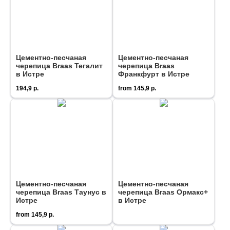
Цементно-песчаная
Цементно-песчаная
черепица Braas Тегалит
черепица Braas
в Истре
Франкфурт в Истре
194,9
р.
from
145,9
р.
Цементно-песчаная
Цементно-песчаная
черепица Braas Таунус в
черепица Braas Ормакс+
Истре
в Истре
from
145,9
р.