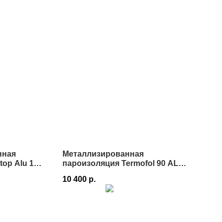
нная
Металлизированная
op Alu 110
пароизоляция Termofol 90 AL
FAKRO в Истре
10 400
р.