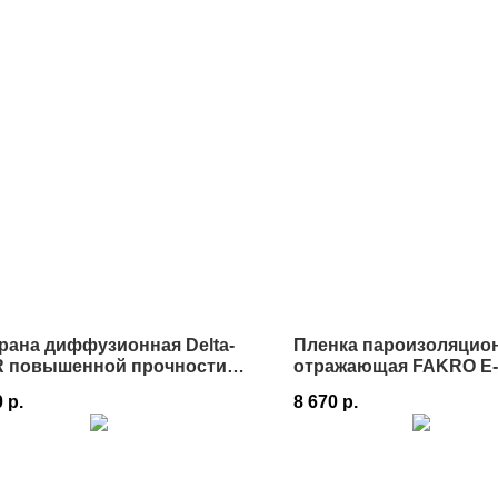
ана диффузионная Delta-
Пленка пароизоляцио
 R повышенной прочности
отражающая FAKRO E-t
 в Истре
75 м² в Истре
0
р.
8 670
р.