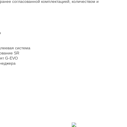
ранее согласованной комплектацией, количеством и
а
клеевая система
рование SR
лят G-EVO
енеджера