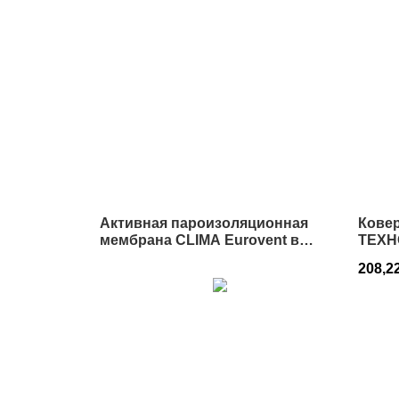
Активная пароизоляционная
Кове
мембрана CLIMA Eurovent в
ТЕХН
Истре
Истр
208,2