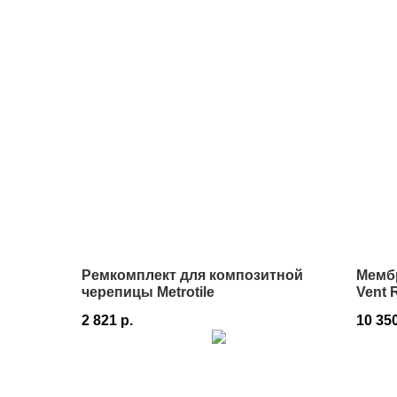
Ремкомплект для композитной
Мембр
черепицы Metrotile
Vent
75 м²
2 821
р.
10 35