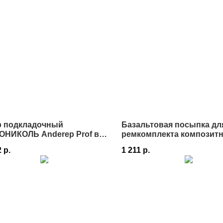
р подкладочный
Базальтовая посыпка дл
ОНИКОЛЬ Anderep Prof в
ремкомплекта композит
е
черепицы Grand Line
2
р.
1 211
р.