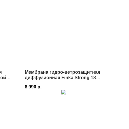
я
Мембрана гидро-ветрозащитная
ной
диффузионная Finka Strong 180
1,5х50 м 75 м² в Истре
8 990
р.