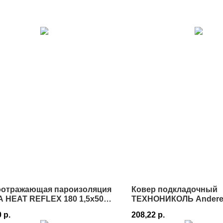
оотражающая пароизоляция
Ковер подкладочный
 HEAT REFLEX 180 1,5х50 м
ТЕХНОНИКОЛЬ Anderep
 в Истре
Истре
0
р.
208,22
р.