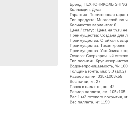
Бренд: ТЕХНОНИКОЛЬ SHING
Коллекция: Джаз
Гарантия: Пожизненная гаран
Тип продукта: Многослойна
Количество вариантов: 6
Цена / статус: Цена на tn.ru н
Преимущества: Создана для л
Преимущества: Стойкая к выц
Преимущества: Тихая кровля
Преимущества: Устойчива к к
Основа: Сверхпрочный стекло
Тип посыпки: Крупнозернистая
Водонепроницаемость, %: 100
Толщина гонта, мм: 3,0 (±0,2)
Размер пачки: 338х1003х55
Вес пачки, кг: 27
Пачек в паллете, шт: 42
Размер паллета, см: 105х105
Вес 1 м2 готового покрытия, кг
Вес паллета, кг: 1159