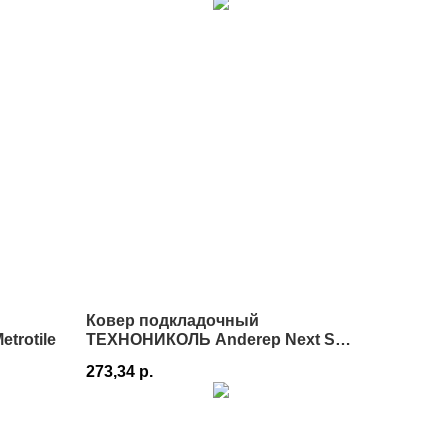
Ковер подкладочный
trotile
ТЕХНОНИКОЛЬ Anderep Next Self
1х25 в Истре
273,34
р.