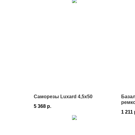
Саморезы Luxard 4,5х50
Базал
ремк
5 368
р.
череп
1 211