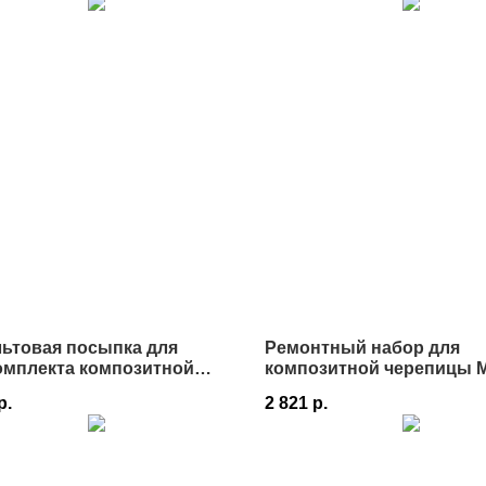
ьтовая посыпка для
Ремонтный набор для
омплекта композитной
композитной черепицы Me
ицы Grand Line
р.
2 821
р.