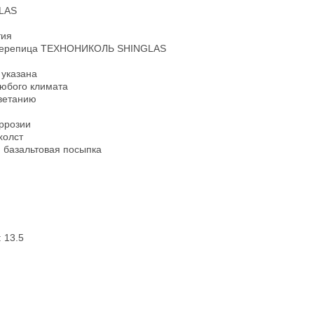
LAS
тия
я черепица ТЕХНОНИКОЛЬ SHINGLAS
е указана
юбого климата
ветанию
оррозии
холст
 базальтовая посыпка
: 13.5