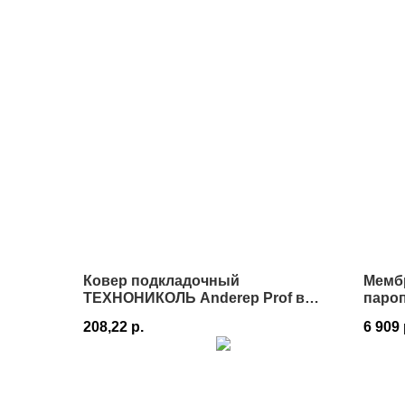
Ковер подкладочный
Мемб
ТЕХНОНИКОЛЬ Anderep Prof в
паро
Истре
130 1
208,22
р.
6 909