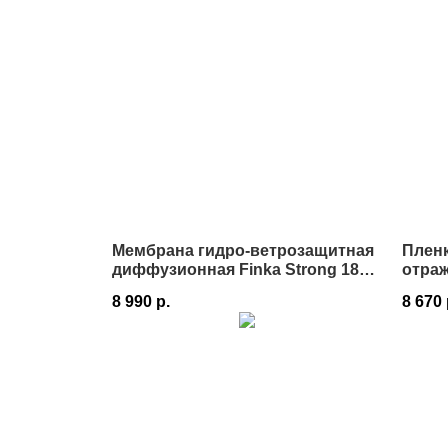
Мембрана гидро-ветрозащитная
Плен
диффузионная Finka Strong 180
отраж
1,5х50 м 75 м² в Истре
75 м²
8 990
р.
8 670