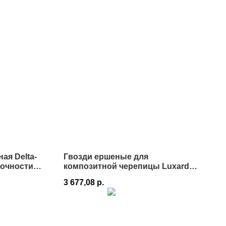
я Delta-
Гвозди ершеные для
рочности
композитной черепицы Luxard
2,8х50мм
3 677,08
р.