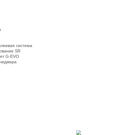
а
клеевая система
рование SR
лят G-EVO
енеджера