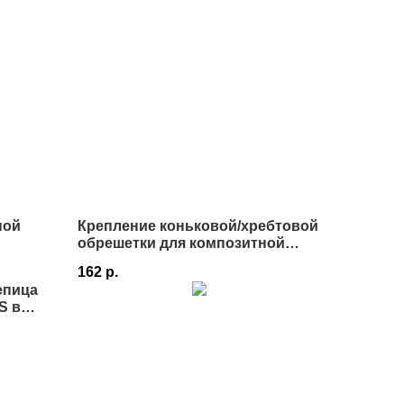
ной
Крепление коньковой/хребтовой
обрешетки для композитной
черепицы Luxard
162
р.
епица
S в