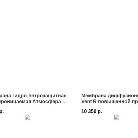
рана гидро-ветрозащитная
Мембрана диффузионна
проницаемая Атмосфера M
Vent R повышенной п
,5х46,66 м в Истре
75 м² в Истре
р.
10 350
р.