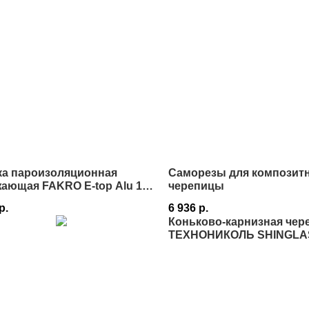
ка пароизоляционная
Саморезы для композит
ающая FAKRO E-top Alu 110
черепицы
 в Истре
р.
6 936
р.
Коньково-карнизная чер
ТЕХНОНИКОЛЬ SHINGLA
Истре