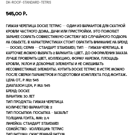
DK-ROOF-STANDARD-TETRIS
545,00
р.
Гибкая черепица Docke Тетрис — один из вариантов для скатной
кровли частного дома, дачи или пристройки. Это помогает
заранее собрать совместимую систему без случайного подбора
на объекте. В характеристиках стоит обратить внимание на бренд
— Docke; серия — Стандарт (Standard); тип — Гибкая черепица. В
карточке можно выбрать 2 варианта: цвет. До оформления заказа
лучше проверить цвет, коллекцию, форму нарезки, площадь
кровли, уклон и доборные элементы и не смешивать
несовместимые элементы. Купить docke Тетрис в Истре можно
после сверки параметров и подготовки комплекта под монтаж.
Цена от, ₽/м²: 545
Диапазон цен, ₽/м²: 545
Бренд: Docke
Гарантия: 30 лет
Тип продукта: Гибкая черепица
Количество вариантов: 2
Тип посыпки: Посыпка – базальт
Толщина гонта, мм: 2.9
Линейка: Стандарт (Standard)
Семейство / коллекция: Тетрис
Тип битума: Окисленный битум