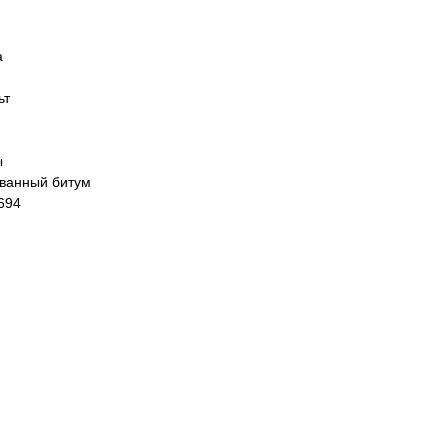
а
ьт
ы
ванный битум
 694