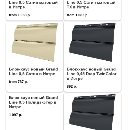
Line 0,5 Сатин матовый
Line 0,5 Сатин матовый
в Истре
ТХ в Истре
from
1 083
р.
from
1 083
р.
Блок-хаус новый Grand
Блок-хаус новый Grand
Line 0,5 Сатин в Истре
Line 0,45 Drap TwinColor
в Истре
from
787
р.
892
р.
Блок-хаус новый Grand
Line 0,5 Полидэкстер в
Истре
1 097
р.