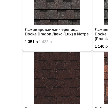
Ламинированная черепица
Ламин
Docke Dragon Люкс (Lux) в Истре
Docke
(Premi
1 351
р.
1 422
р.
1 140
р