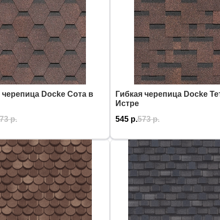
 черепица Docke Сота в
Гибкая черепица Docke Те
Истре
73
р.
545
р.
573
р.