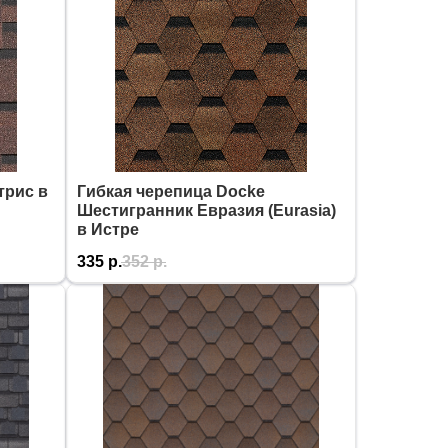
трис в
Гибкая черепица Docke
Шестигранник Евразия (Eurasia)
в Истре
335
р.
352
р.