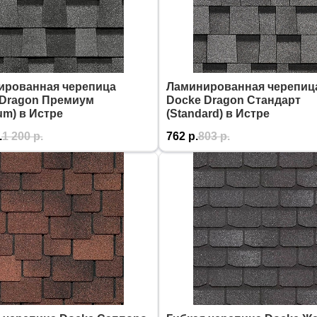
ированная черепица
Ламинированная черепиц
 Dragon Премиум
Docke Dragon Стандарт
um) в Истре
(Standard) в Истре
.
1 200
р.
762
р.
803
р.