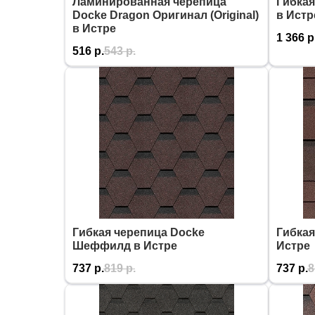
Ламинированная черепица
Гибкая
Docke Dragon Оригинал (Original)
в Истр
в Истре
1 366
р
516
р.
543
р.
Гибкая черепица Docke
Гибкая
Шеффилд в Истре
Истре
737
р.
819
р.
737
р.
8