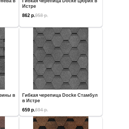
енева в
Гибкая черепица Docke Цюрих в
Истре
862
р.
958
р.
фины в
Гибкая черепица Docke Стамбул
в Истре
659
р.
694
р.