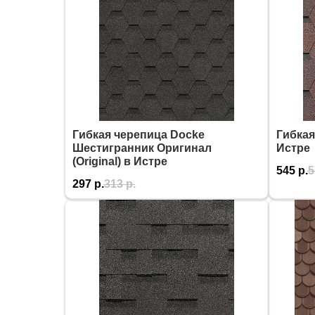
Гибкая черепица Docke
Гибкая
Шестигранник Оригинал
Истре
(Original) в Истре
545
р.
5
297
р.
313
р.