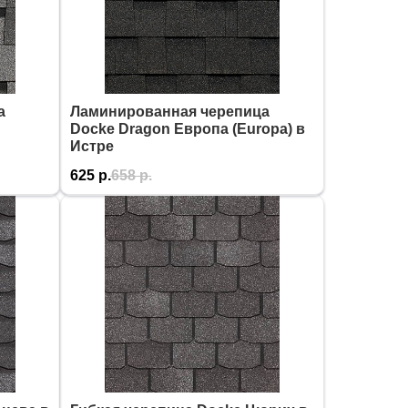
а
Ламинированная черепица
Docke Dragon Европа (Europa) в
Истре
625
р.
658
р.