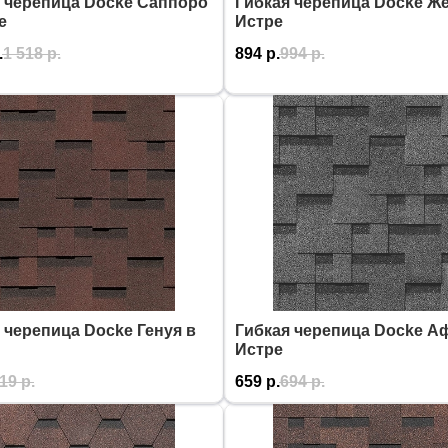
 черепица Docke Саппоро
Гибкая черепица Docke Ж
е
Истре
.
1 518
р.
894
р.
994
р.
 черепица Docke Генуя в
Гибкая черепица Docke А
Истре
19
р.
659
р.
694
р.