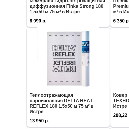
Мембрана гидро-ветрозащитная
Пленка
диффузионная Finka Strong 180
Premiu
1,5х50 м 75 м² в Истре
м² в И
8 990
р.
6 350
р
Теплоотражающая
Ковер
пароизоляция DELTA HEAT
ТЕХНО
REFLEX 180 1,5х50 м 75 м² в
Истре
Истре
208,22
13 950
р.