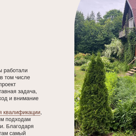
ы работали
в том числе
проект
тавная задача,
ход и внимание
я квалификации
,
ым подходам
ли. Благодаря
там самый