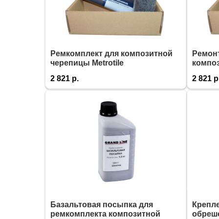
Ремкомплект для композитной
Ремон
черепицы Metrotile
композ
2 821
р.
2 821
р
Базальтовая посыпка для
Крепл
ремкомплекта композитной
обреш