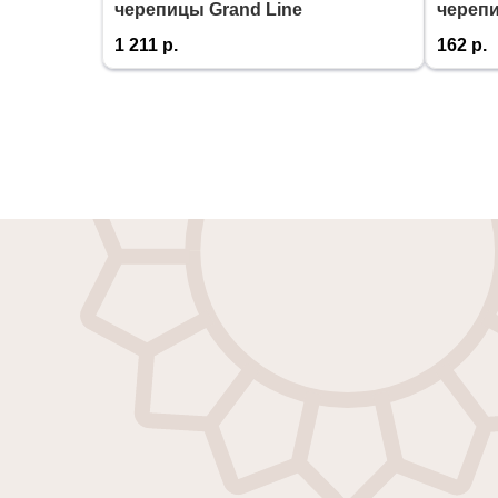
черепицы Grand Line
череп
1 211
р.
162
р.