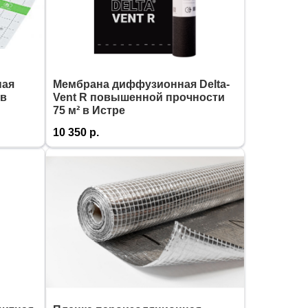
ная
Мембрана диффузионная Delta-
 в
Vent R повышенной прочности
75 м² в Истре
10 350
р.