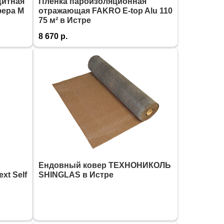
щитная
Пленка пароизоляционная
ера M
отражающая FAKRO E-top Alu 110
75 м² в Истре
8 670
р.
Ендовный ковер ТЕХНОНИКОЛЬ
t Self
SHINGLAS в Истре