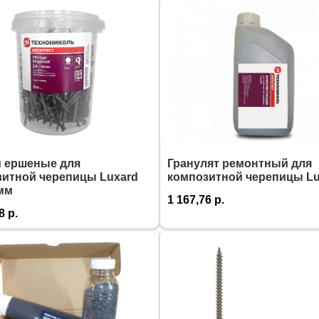
и ершеные для
Гранулят ремонтный для
зитной черепицы Luxard
композитной черепицы Lu
мм
1 167,76
р.
8
р.