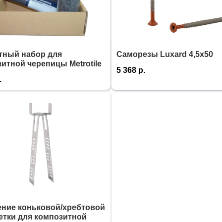
тный набор для
Саморезы Luxard 4,5х50
итной черепицы Metrotile
5 368
р.
.
ение коньковой/хребтовой
етки для композитной