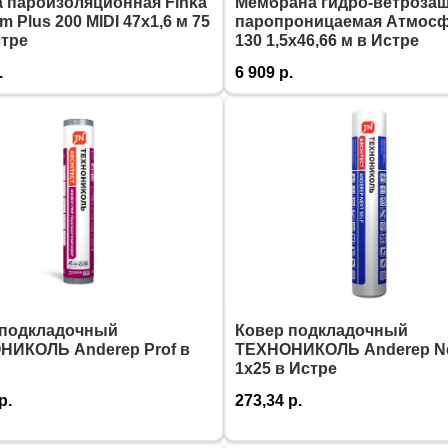
 пароизоляционная Finka
Мембрана гидро-ветроза
m Plus 200 MIDI 47х1,6 м 75
паропроницаемая Атмосф
стре
130 1,5х46,66 м в Истре
.
6 909
р.
 подкладочный
Ковер подкладочный
НИКОЛЬ Anderep Prof в
ТЕХНОНИКОЛЬ Anderep Nex
1х25 в Истре
р.
273,34
р.